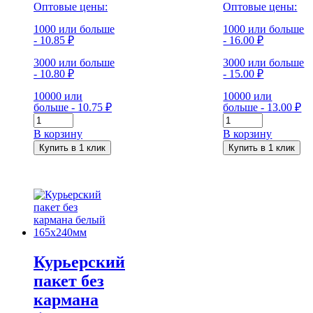
Оптовые цены:
Оптовые цены:
1000 или больше
1000 или больше
- 10.85 ₽
- 16.00 ₽
3000 или больше
3000 или больше
- 10.80 ₽
- 15.00 ₽
10000 или
10000 или
больше - 10.75 ₽
больше - 13.00 ₽
Количество
Количество
Курьерский
Курьерский
В корзину
В корзину
пакет
пакет
Купить в 1 клик
Купить в 1 клик
без
без
кармана
кармана
белый
белый
430x500мм
660×500мм
Курьерский
пакет без
кармана