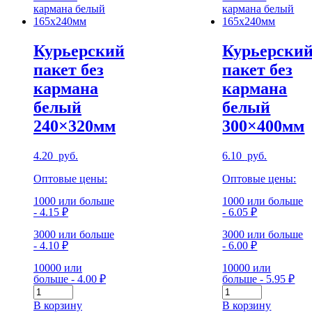
Курьерский
Курьерски
пакет без
пакет без
кармана
кармана
белый
белый
240×320мм
300×400мм
4.20
руб.
6.10
руб.
Оптовые цены:
Оптовые цены:
1000 или больше
1000 или больше
- 4.15 ₽
- 6.05 ₽
3000 или больше
3000 или больше
- 4.10 ₽
- 6.00 ₽
10000 или
10000 или
больше - 4.00 ₽
больше - 5.95 ₽
Количество
Количество
Курьерский
Курьерский
В корзину
В корзину