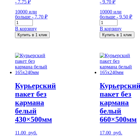
- 7.75 ₽
- 9.70 ₽
10000 или
10000 или
больше - 7.70 ₽
больше - 9.50 ₽
Количество
Количество
Курьерский
Курьерский
В корзину
В корзину
пакет
пакет
Купить в 1 клик
Купить в 1 клик
без
без
кармана
кармана
белый
белый
340x460мм
360×500мм
Курьерский
Курьерски
пакет без
пакет без
кармана
кармана
белый
белый
430×500мм
660×500мм
11.00
руб.
17.00
руб.