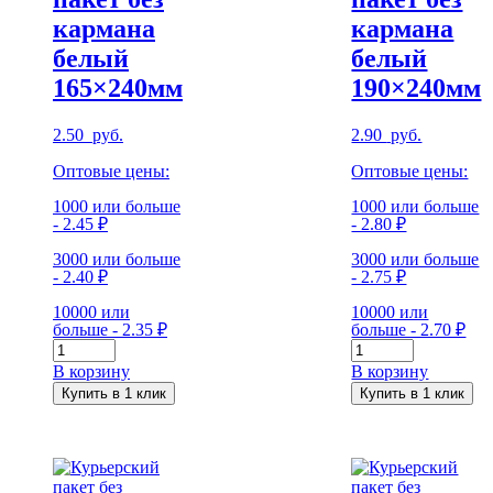
кармана
кармана
белый
белый
165×240мм
190×240мм
2.50
руб.
2.90
руб.
Оптовые цены:
Оптовые цены:
1000 или больше
1000 или больше
- 2.45 ₽
- 2.80 ₽
3000 или больше
3000 или больше
- 2.40 ₽
- 2.75 ₽
10000 или
10000 или
больше - 2.35 ₽
больше - 2.70 ₽
Количество
Количество
Курьерский
Курьерский
В корзину
В корзину
пакет
пакет
Купить в 1 клик
Купить в 1 клик
без
без
кармана
кармана
белый
белый
165x240мм
190x240мм