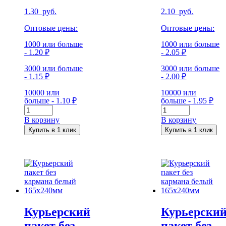
1.30
руб.
2.10
руб.
Оптовые цены:
Оптовые цены:
1000 или больше
1000 или больше
- 1.20 ₽
- 2.05 ₽
3000 или больше
3000 или больше
- 1.15 ₽
- 2.00 ₽
10000 или
10000 или
больше - 1.10 ₽
больше - 1.95 ₽
Количество
Количество
Курьерский
Курьерский
В корзину
В корзину
пакет
пакет
Купить в 1 клик
Купить в 1 клик
без
без
кармана
кармана
белый
белый
100x150мм
150x210мм
Курьерский
Курьерски
пакет без
пакет без